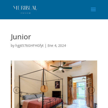
Junior
by
hgj6576GHFHGfyt
|
Ene 4, 2024