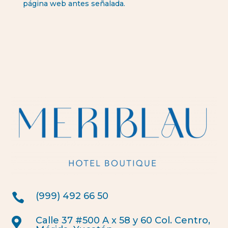
página web antes señalada.
(999) 492 66 50

Calle 37 #500 A x 58 y 60 Col. Centro,
