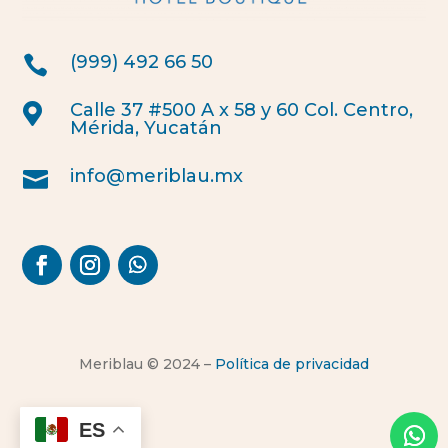
(999) 492 66 50

Calle 37 #500 A x 58 y 60 Col. Centro,

Mérida, Yucatán
info@meriblau.mx

Meriblau © 2024 –
Política de privacidad
ES