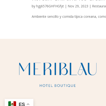
by
hgj6576GHFHGfyt
|
Nov 29, 2023
|
Restaura
Ambiente sencillo y comida típica coreana, co
ES