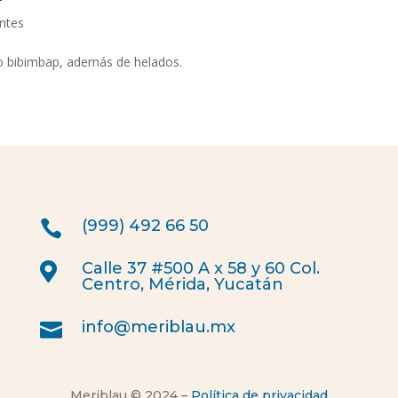
ntes
mo bibimbap, además de helados.
(999) 492 66 50

Calle 37 #500 A x 58 y 60 Col.

Centro, Mérida, Yucatán
info@meriblau.mx

Meriblau © 2024 –
Política de privacidad